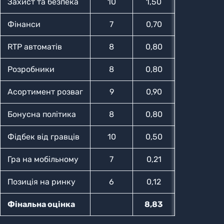
Захист та безпека
10
1,50
Фінанси
7
0,70
RTP автоматів
8
0,80
Розробники
8
0,80
Асортимент розваг
9
0,90
Бонусна політика
8
0,80
Фідбек від гравців
10
0,50
Гра на мобільному
7
0,21
Позиція на ринку
6
0,12
Фінальна оцінка
8,83