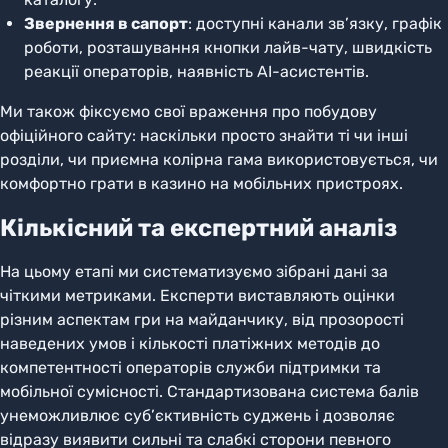
Звернення в сапорт
: доступні канали зв’язку, графік
роботи, розташування кнопки лайв-чату, швидкість
реакції операторів, наявність AI-асистентів.
Ми також фіксуємо свої враження про побудову
офіційного сайту: наскільки просто знайти ті чи інші
розділи, чи приємна колірна гама використовується, чи
комфортно грати в казино на мобільних пристроях.
Кількісний та експертний аналіз
На цьому етапі ми систематизуємо зібрані дані за
чіткими метриками. Експерти виставляють оцінки
різним аспектам гри на майданчику, від прозорості
наведених умов і кількості платіжних методів до
компетентності операторів служби підтримки та
мобільної сумісності. Стандартизована система балів
унеможливлює суб’єктивність суджень і дозволяє
відразу виявити сильні та слабкі сторони певного