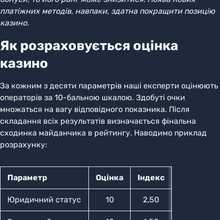
платіжних методів, навпаки, здатна покращити позицію
казино.
Як розраховується оцінка
казино
За кожним з десяти параметрів наші експерти оцінюють
операторів за 10-бальною шкалою. Здобуті очки
множаться на вагу відповідного показника. Після
складання всіх результатів визначається фінальна
сходинка майданчика в рейтингу. Наводимо приклад
розрахунку:
Параметр
Оцінка
Індекс
Юридичний статус
10
2,50