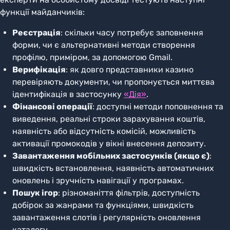
функції майданчиків:
Реєстрація
: скільки часу потребує заповнення
форми, чи є альтернативні методи створення
профілю, приміром, за допомогою Gmail.
Верифікація
: як довго представники казино
перевіряють документи, чи пропонується миттєва
ідентифікація в застосунку
«Дія»
.
Фінансові операції
: доступні методи поповнення та
виведення, реальні строки зарахування коштів,
наявність або відсутність комісій, можливість
активації промокодів у вікні внесення депозиту.
Завантаження мобільних застосунків (якщо є)
:
швидкість встановлення, наявність автоматичних
оновлень і зручність навігації у програмах.
Пошук ігор
: різноманіття фільтрів, доступність
добірок за жанрами та функціями, швидкість
завантаження слотів і регулярність оновлення
каталогу.