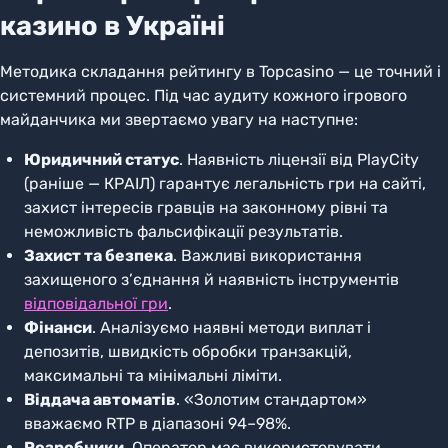
казино в Україні
Методика складання рейтингу в Topcasino — це точний і
системний процес. Під час аудиту кожного ігрового
майданчика ми звертаємо увагу на наступне:
Юридичний статус
. Наявність ліцензії від PlayCity
(раніше — КРАІЛ) гарантує легальність гри на сайті,
захист інтересів гравців на законному рівні та
неможливість фальсифікації результатів.
Захист та безпека
. Важливі використання
захищеного з’єднання й наявність інструментів
відповідальної гри
.
Фінанси
. Аналізуємо наявні методи виплат і
депозитів, швидкість обробки транзакцій,
максимальні та мінімальні ліміти.
Віддача автоматів
. «Золотим стандартом»
вважаємо RTP в діапазоні 94–98%.
Розробники
. Оператор має використовувати