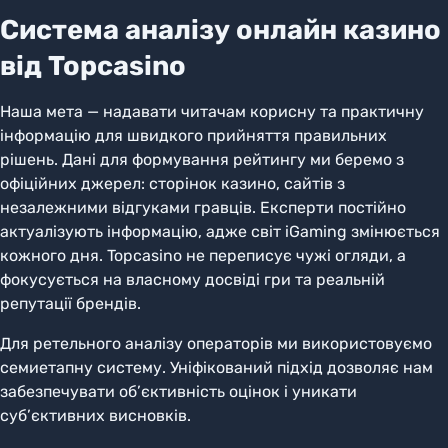
Система аналізу онлайн казино
від Topcasino
Наша мета — надавати читачам корисну та практичну
інформацію для швидкого прийняття правильних
рішень. Дані для формування рейтингу ми беремо з
офіційних джерел: сторінок казино, сайтів з
незалежними відгуками гравців. Експерти постійно
актуалізують інформацію, адже світ iGaming змінюється
кожного дня. Topcasino не переписує чужі огляди, а
фокусується на власному досвіді гри та реальній
репутації брендів.
Для ретельного аналізу операторів ми використовуємо
семиетапну систему. Уніфікований підхід дозволяє нам
забезпечувати об’єктивність оцінок і уникати
суб’єктивних висновків.