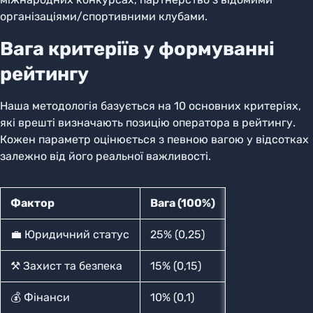
організаціями/спортивними клубами.
Вага критеріїв у формуванні
рейтингу
Наша методологія базується на 10 основних критеріях,
які врешті визначають позицію оператора в рейтингу.
Кожен параметр оцінюється з певною вагою у відсотках
залежно від його реальної важливості.
Фактор
Вага (100%)
💼 Юридичний статус
25% (0,25)
⚒️ Захист та безпека
15% (0,15)
💰 Фінанси
10% (0,1)