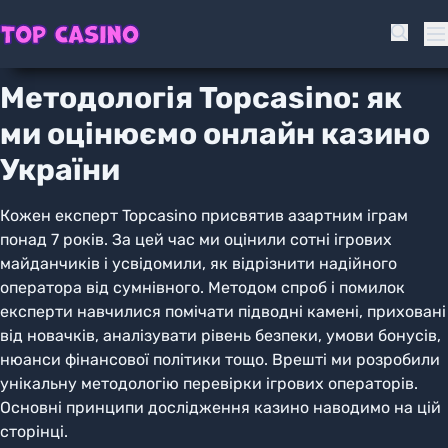
Skip to navigation
Skip to content
Top Casino
Searc
Pr
Методологія Topcasino: як
ми оцінюємо онлайн казино
України
Кожен експерт Topcasino присвятив азартним іграм
понад 7 років. За цей час ми оцінили сотні ігрових
майданчиків і усвідомили, як відрізнити надійного
оператора від сумнівного. Методом спроб і помилок
експерти навчилися помічати підводні камені, приховані
від новачків, аналізувати рівень безпеки, умови бонусів,
нюанси фінансової політики тощо. Врешті ми розробили
унікальну методологію перевірки ігрових операторів.
Основні принципи дослідження казино наводимо на цій
сторінці.