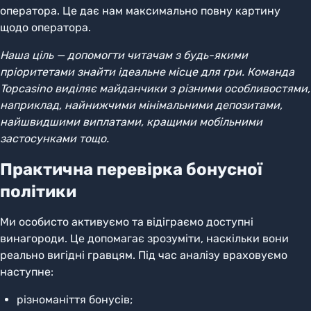
оператора. Це дає нам максимально повну картину
щодо оператора.
Наша ціль — допомогти читачам з будь-якими
пріоритетами знайти ідеальне місце для гри. Команда
Topcasino виділяє майданчики з різними особливостями,
наприклад, найнижчими мінімальними депозитами,
найшвидшими виплатами, кращими мобільними
застосунками тощо.
Практична перевірка бонусної
політики
Ми особисто активуємо та відіграємо доступні
винагороди. Це допомагає зрозуміти, наскільки вони
реально вигідні гравцям. Під час аналізу враховуємо
наступне:
різноманіття бонусів;