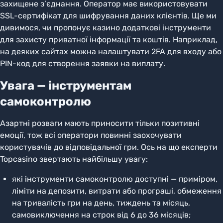
захищене з’єднання. Оператор має використовувати
SSL-сертифікат для шифрування даних клієнтів. Ще ми
дивимося, чи пропонує казино додаткові інструменти
для захисту приватної інформації та коштів. Наприклад,
на деяких сайтах можна налаштувати 2FA для входу або
PIN-код для створення заявки на виплату.
Увага — інструментам
самоконтролю
Азартні розваги мають приносити тільки позитивні
емоції, тож всі оператори повинні заохочувати
користувачів до відповідальної гри. Ось на що експерти
Topcasino звертають найбільшу увагу:
які інструменти самоконтролю доступні — приміром,
ліміти на депозити, витрати або програші, обмеження
на тривалість гри на день, тиждень та місяць,
самовиключення на строк від 6 до 36 місяців;