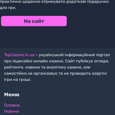
практично щоденно отримувати додаткові подарунки
для гри.
На сайт
TopCasino.in.ua
– український інформаційний портал
про ліцензійні онлайн казино. Сайт публікує огляди,
рейтинги, новини та аналітику казино, але
самостійно не організовує та не проводить азартні
ігри на гроші.
Меню
Головна
Новини